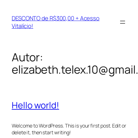
Pular
para
DESCONTO de R$300,00 + Acesso
o
Vitalício!
conteúdo
Autor:
elizabeth.telex.10@gmai
Hello world!
Welcome to WordPress. This is your first post. Edit or
delete it, then start writing!